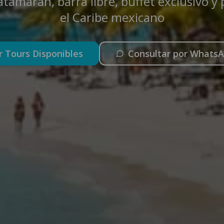
atamarán, barra libre, buffet exclusivo y
el Caribe mexicano
r Tours Disponibles
Consultar por Whats