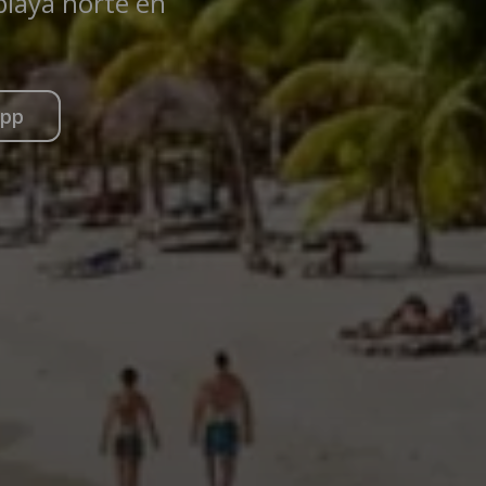
 playa norte en
App