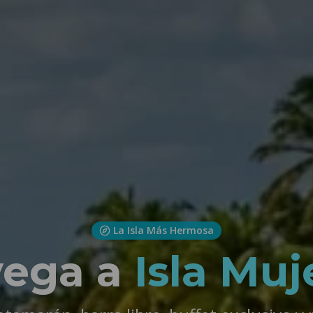
La Isla Más Hermosa
ega a
Isla Muj