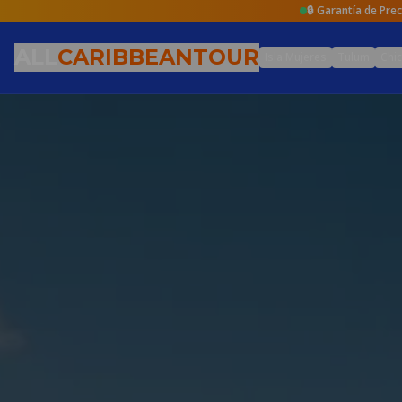
🔒 Garantía de Pre
ALL
CARIBBEAN
TOUR
Isla Mujeres
Tulum
Chic