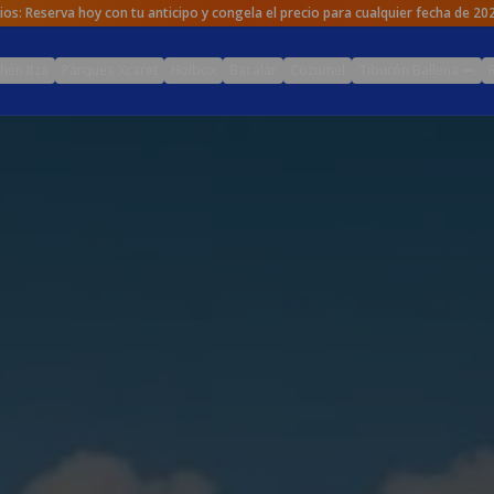
cios: Reserva hoy con tu anticipo y congela el precio para cualquier fecha de 2
hén Itzá
Parques Xcaret
Holbox
Bacalar
Cozumel
Tiburón Ballena 🦈