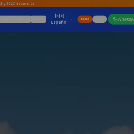
026 y 2027. Saber más
🇲🇽
WhatsA
Renta de Autos 🚗
Más
MXN
USD
Español